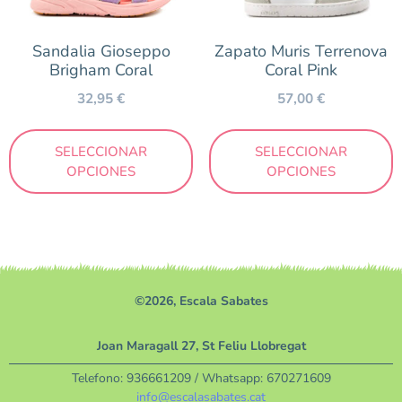
Talla
Sandalia Gioseppo
Zapato Muris Terrenova
Brigham Coral
Coral Pink
20
21
22
24
25
26
27
38
32,95
€
57,00
€
39
SELECCIONAR
SELECCIONAR
OPCIONES
OPCIONES
Marca
Gioseppo
Müris
©2026, Escala Sabates
Temporada
Joan Maragall 27, St Feliu Llobregat
Otoño/Invierno
Telefono:
936661209
/ Whatsapp:
670271609
Primavera/Verano
info@escalasabates.cat