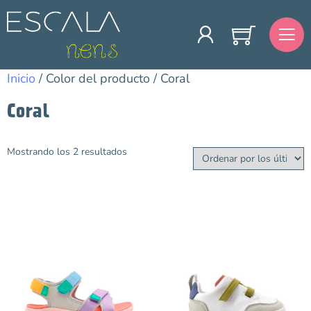
Inicio
/ Color del producto / Coral
Coral
Mostrando los 2 resultados
Categorías
Avance Temporada
Bebé
Barefoot
Niña
Niño