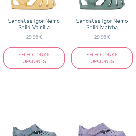
20
21
22
23
24
25
26
27
28
29
30
31
32
33
34
35
Sandalias Igor Nemo
Sandalias Igor Nemo
Solid Vainilla
Solid Matcha
36
37
38
39
29,95
€
29,95
€
SELECCIONAR
SELECCIONAR
Color
OPCIONES
OPCIONES
Amarillo
Arena
Azul
Beig
Caldera
Fucsia
Gris