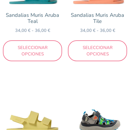
Nike
Sandalias Muris Aruba
Sandalias Muris Aruba
Victoria
Teal
Tile
34,00
€
-
36,00
€
34,00
€
-
36,00
€
Temporada
SELECCIONAR
SELECCIONAR
Otoño/Invierno
OPCIONES
OPCIONES
Primavera/Verano
Precio
10 €
43 €