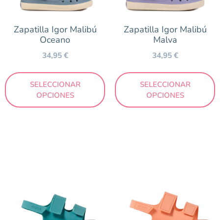
Lila
Mostaza
Zapatilla Igor Malibú
Zapatilla Igor Malibú
Multicolor
Oceano
Malva
Naranja
34,95
€
34,95
€
Negro
Nude
SELECCIONAR
SELECCIONAR
OPCIONES
OPCIONES
Rosa
Turquesa
Verde
Marca
Gioseppo
Igor
Müris