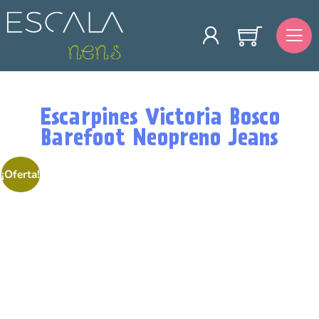
Escarpines Victoria Bosco
Barefoot Neopreno Jeans
¡Oferta!