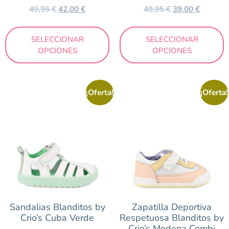
49,95
€
42,00
€
49,95
€
39,00
€
SELECCIONAR
SELECCIONAR
OPCIONES
OPCIONES
¡Oferta!
¡Oferta!
Sandalias Blanditos by
Zapatilla Deportiva
Crio’s Cuba Verde
Respetuosa Blanditos by
Crio’s Modena Combi