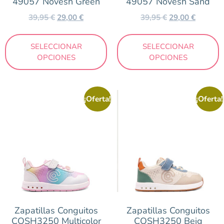
49057 Novesh Green
49057 Novesh Sand
39,95
€
29,00
€
39,95
€
29,00
€
SELECCIONAR
SELECCIONAR
OPCIONES
OPCIONES
¡Oferta!
¡Oferta!
Zapatillas Conguitos
Zapatillas Conguitos
COSH3250 Multicolor
COSH3250 Beig