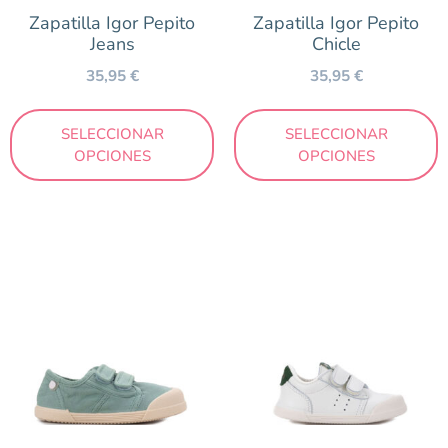
Blanditos by Crios
Zapatilla Igor Pepito
Zapatilla Igor Pepito
Conguitos
Jeans
Chicle
Geox
35,95
€
35,95
€
Gioseppo
SELECCIONAR
SELECCIONAR
Igor
OPCIONES
OPCIONES
Munich
Müris
Mustang
New Balance
Victoria
Zapy
Temporada
Otoño/Invierno