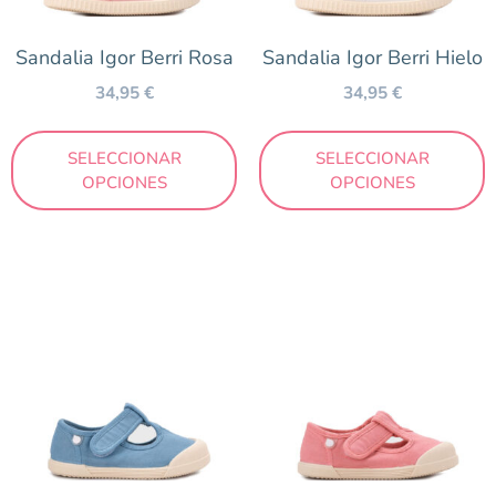
Multicolor
Naranja
Sandalia Igor Berri Rosa
Sandalia Igor Berri Hielo
Negro
34,95
€
34,95
€
Nude
Rojo
SELECCIONAR
SELECCIONAR
OPCIONES
OPCIONES
Rosa
Taupe
Turquesa
Verde
Marca
Attipas
Biomecanics