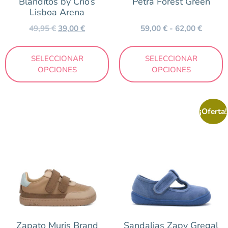
Blanditos by Crio’s
Petra Forest Green
Lisboa Arena
49,95
€
39,00
€
59,00
€
-
62,00
€
SELECCIONAR
SELECCIONAR
OPCIONES
OPCIONES
¡Oferta!
Zapato Muris Brand
Sandalias Zapy Gregal