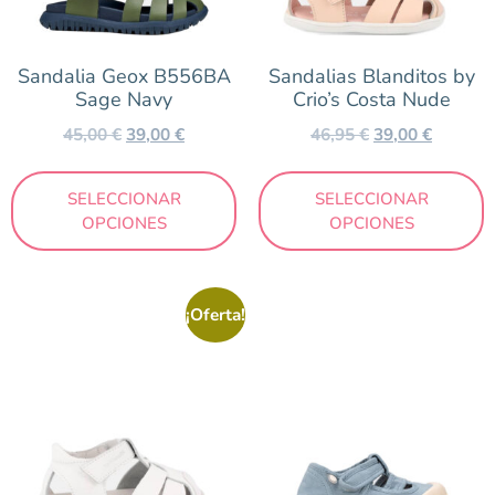
Zapatillas Deportivas
Zapatillas para casa
Sandalia Geox B556BA
Sandalias Blanditos by
Sage Navy
Crio’s Costa Nude
Talla
45,00
€
39,00
€
46,95
€
39,00
€
18
19
20
21
22
23
24
25
SELECCIONAR
SELECCIONAR
OPCIONES
OPCIONES
26
27
28
29
30
31
32
33
34
35
¡Oferta!
Color
Amarillo
Arena