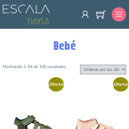
Bebé
Mostrando 1–54 de 105 resultados
Categorías
Lonas
¡Oferta!
¡Oferta!
Sandalias
Attipas
Gateo y Primeros pasos
Merceditas