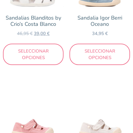
Azul
Beig
Sandalias Blanditos by
Sandalia Igor Berri
Blanco
Crio’s Costa Blanco
Oceano
Caldera
46,95
€
39,00
€
34,95
€
Coral
Cuero
SELECCIONAR
SELECCIONAR
OPCIONES
OPCIONES
Estampado
Fucsia
Granate
Gris
Hielo
Kaki
Lila
Mostaza