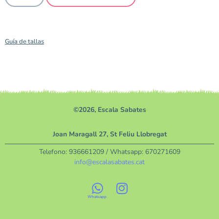
Guía de tallas
©2026, Escala Sabates
Joan Maragall 27, St Feliu Llobregat
Telefono:
936661209
/ Whatsapp:
670271609
info@escalasabates.cat