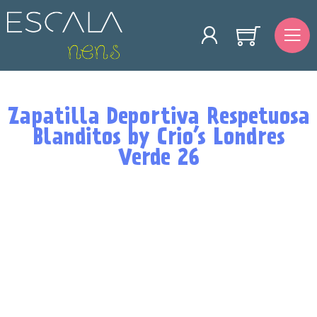
Zapatilla Deportiva Respetuosa
Blanditos by Crio’s Londres
Verde 26