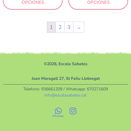
OPCIONES
OPCIONES
1
2
3
→
©2026, Escala Sabates
Joan Maragall 27, St Feliu Llobregat
Telefono:
936661209
/ Whatsapp:
670271609
info@escalasabates.cat