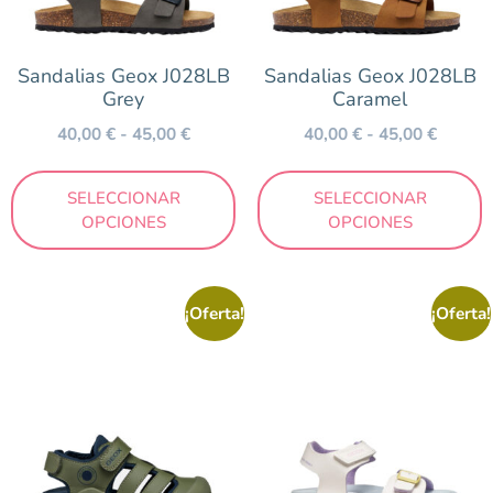
Color
Sandalias Geox J028LB
Sandalias Geox J028LB
Amarillo
Grey
Caramel
Arena
40,00
€
-
45,00
€
40,00
€
-
45,00
€
Azul
Beig
SELECCIONAR
SELECCIONAR
OPCIONES
OPCIONES
Blanco
Cuero
Estampado
¡Oferta!
¡Oferta!
Fucsia
Gris
Hielo
Kaki
Lila