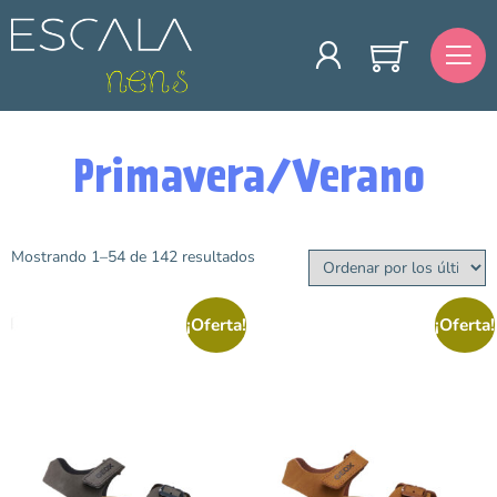
Primavera/Verano
Mostrando 1–54 de 142 resultados
Talla
¡Oferta!
¡Oferta!
19
20
21
22
23
24
25
26
27
28
29
30
31
32
33
34
35
36
37
38
39
40
41