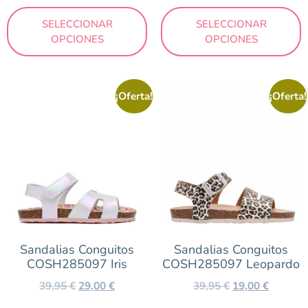
SELECCIONAR
SELECCIONAR
OPCIONES
OPCIONES
¡Oferta!
¡Oferta!
Sandalias Conguitos
Sandalias Conguitos
COSH285097 Iris
COSH285097 Leopardo
39,95
€
29,00
€
39,95
€
19,00
€