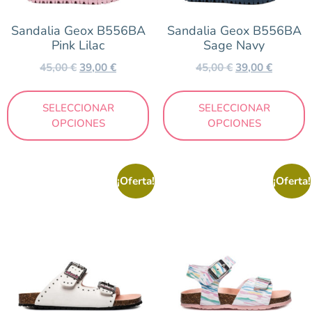
Pablosky
Sandalia Geox B556BA
Sandalia Geox B556BA
Reebok
Pink Lilac
Sage Navy
Skechers
45,00
€
39,00
€
45,00
€
39,00
€
Victoria
Zapy
SELECCIONAR
SELECCIONAR
OPCIONES
OPCIONES
Temporada
¡Oferta!
¡Oferta!
Otoño/Invierno
Primavera/Verano
Precio
19 €
100 €