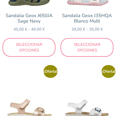
Marrón
Mostaza
Sandalia Geox J650JA
Sandalia Geox J35HQA
Sage Navy
Blanco Multi
Multicolor
45,00
€
-
49,00
€
29,00
€
-
35,00
€
Naranja
Negro
SELECCIONAR
SELECCIONAR
Nude
OPCIONES
OPCIONES
Oro
Plata
¡Oferta!
¡Oferta!
Rojo
Rosa
Taupe
Turquesa
Verde