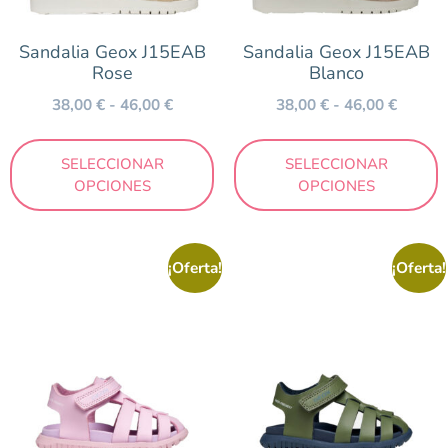
Marca
Sandalia Geox J15EAB
Sandalia Geox J15EAB
Rose
Blanco
Attipas
38,00
€
-
46,00
€
38,00
€
-
46,00
€
Blanditos by Crios
Chetto
SELECCIONAR
SELECCIONAR
Conguitos
OPCIONES
OPCIONES
Geox
Gioseppo
¡Oferta!
¡Oferta!
Igor
Munich
Müris
Mustang
Nens
New Balance