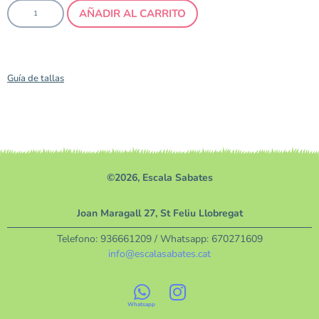
AÑADIR AL CARRITO
Guía de tallas
©2026, Escala Sabates
Joan Maragall 27, St Feliu Llobregat
Telefono:
936661209
/ Whatsapp:
670271609
info@escalasabates.cat