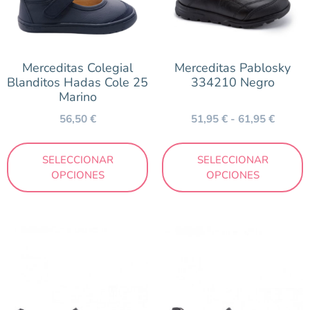
Temporada
Otoño/Invierno
Primavera/Verano
Merceditas Colegial
Merceditas Pablosky
Blanditos Hadas Cole 25
334210 Negro
Marino
Precio
56,50
€
51,95
€
-
61,95
€
42 €
65 €
SELECCIONAR
SELECCIONAR
OPCIONES
OPCIONES