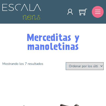
Merceditas y
manoletinas
Mostrando los 7 resultados
Talla
22
23
24
25
26
27
28
29
30
31
32
33
34
35
36
37
38
39
40
41