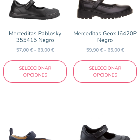
Color
Merceditas Pablosky
Merceditas Geox J6420P
Azul
355415 Negro
Negro
Negro
57,00
€
-
63,00
€
59,90
€
-
65,00
€
SELECCIONAR
SELECCIONAR
Marca
OPCIONES
OPCIONES
Biomecanics
Blanditos by Crios
Geox
Gioseppo
Pablosky