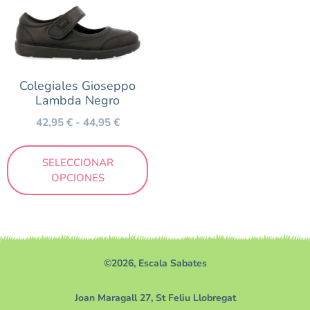
Colegiales Gioseppo
Lambda Negro
42,95
€
-
44,95
€
SELECCIONAR
OPCIONES
©2026, Escala Sabates
Joan Maragall 27, St Feliu Llobregat