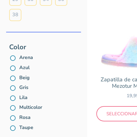
20
21
38
Color
Arena
Color
Azul
Beig
Arena
Gris
Azul
Lila
Beig
Zapatilla de 
Mezotur M
Multicolor
Gris
19,
Rosa
Lila
Taupe
Multicolor
SELECCIONA
Rosa
Taupe
Marca