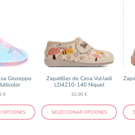
22
23
24
25
26
28
29
30
34
casa Gioseppo
Zapatillas de Casa Vul·ladi
Zapa
ulticolor
LD4210-140 Niquel
95
€
32,00
€
R OPCIONES
SELECCIONAR OPCIONES