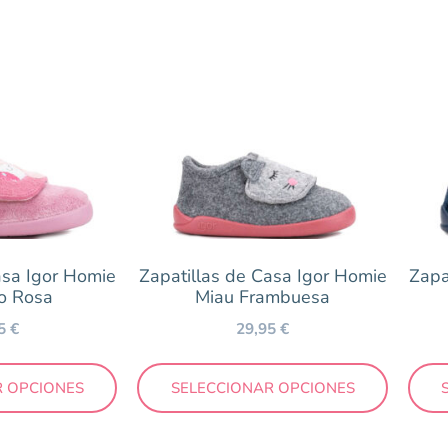
y Vul.ladi
erno
asa Igor Homie
Zapatillas de Casa Igor Homie
Zapa
io Rosa
Miau Frambuesa
95
€
29,95
€
R OPCIONES
SELECCIONAR OPCIONES