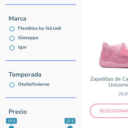
Flexibles b
Gioseppo
Marca
Igor
Flexibles by Vul.ladi
Gioseppo
Temporada
Igor
Otoño/Invi
Temporada
Precio
Zapatillas de C
Otoño/Invierno
Unicorn
19 €
29,
Precio
SELECCIONA
19 €
32 €