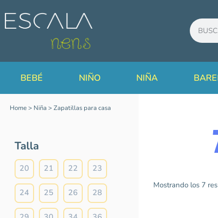
BEBÉ
NIÑO
NIÑA
BARE
Home
>
Niña
>
Zapatillas para casa
Talla
20
21
22
23
Mostrando los 7 res
24
25
26
28
Talla
29
30
34
36