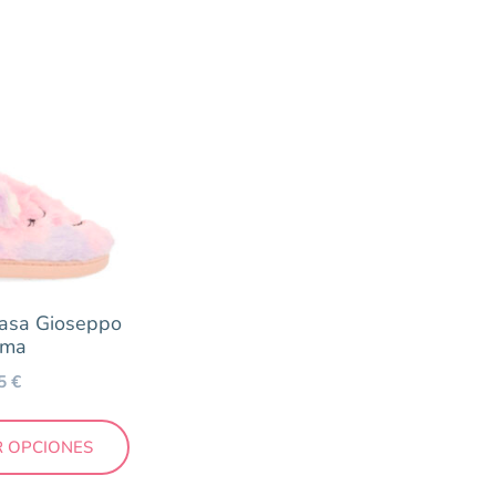
Casa Gioseppo
ma
95
€
R OPCIONES