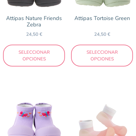
Temporada
Primavera/Verano
Attipas Nature Friends
Attipas Tortoise Green
Zebra
24,50
€
24,50
€
Precio
24 €
26 €
SELECCIONAR
SELECCIONAR
OPCIONES
OPCIONES