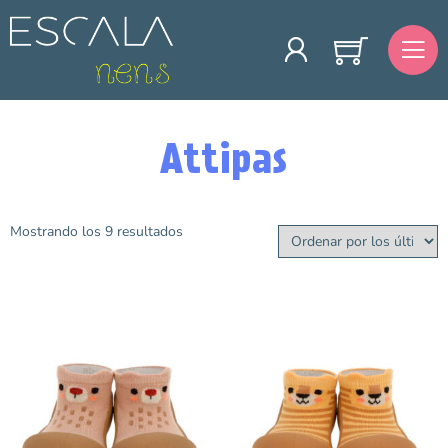
Attipas
Mostrando los 9 resultados
Talla
19
20
21
22
25
Color
Amarillo