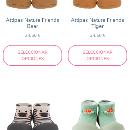
Beig
Blanco
Attipas Nature Friends
Attipas Nature Friends
Estampado
Bear
Tiger
Lila
24,50
€
24,50
€
Mostaza
Naranja
SELECCIONAR
SELECCIONAR
OPCIONES
OPCIONES
Negro
Rosa
Verde
Marca
Attipas