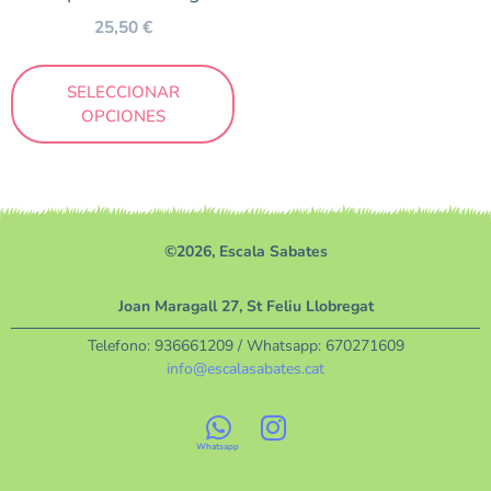
25,50
€
SELECCIONAR
OPCIONES
©2026, Escala Sabates
Joan Maragall 27, St Feliu Llobregat
Telefono:
936661209
/ Whatsapp:
670271609
info@escalasabates.cat