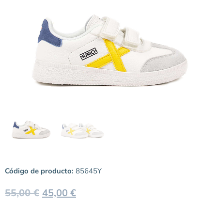
Código de producto:
85645Y
55,00
€
45,00
€