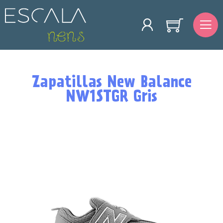
Zapatillas New Balance
NW1STGR Gris