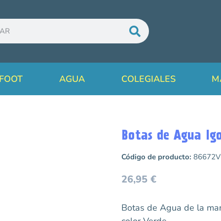
FOOT
AGUA
COLEGIALES
M
Botas de Agua Ig
Código de producto:
86672V
26,95
€
Botas de Agua de la mar
color Verde.