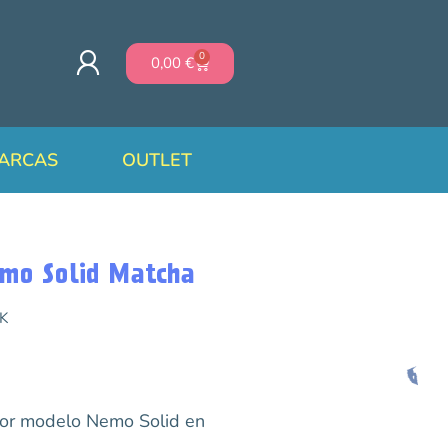
0
0,00
€
ARCAS
OUTLET
emo Solid Matcha
K
gor modelo Nemo Solid en