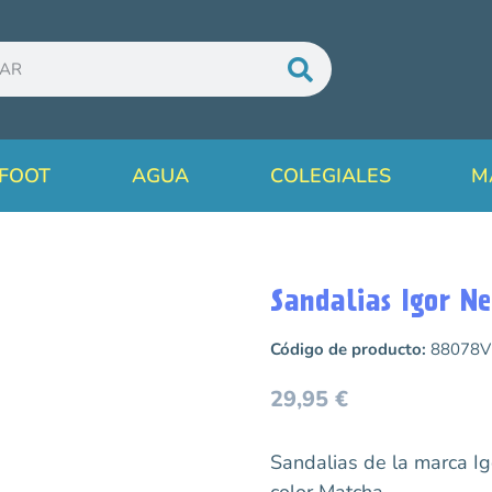
FOOT
AGUA
COLEGIALES
M
Sandalias Igor N
Código de producto:
88078V
29,95
€
Sandalias de la marca I
color Matcha.