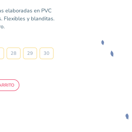
ras elaboradas en PVC
s. Flexibles y blanditas.
ro.
Talla
28
29
30
ARRITO