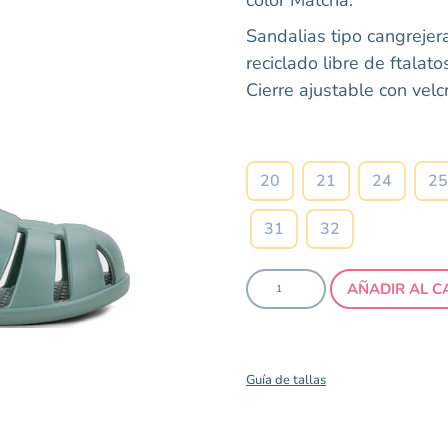
Sandalias tipo cangreje
reciclado libre de ftalato
Cierre ajustable con velc
20
21
24
25
31
32
AÑADIR AL C
Guía de tallas