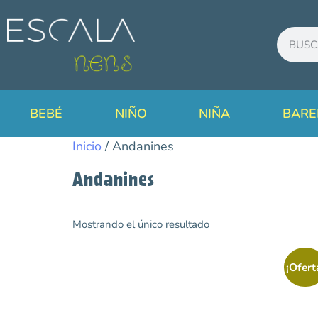
BEBÉ
NIÑO
NIÑA
BARE
Inicio
/ Andanines
Andanines
Mostrando el único resultado
Categorías
Outlet
¡Ofert