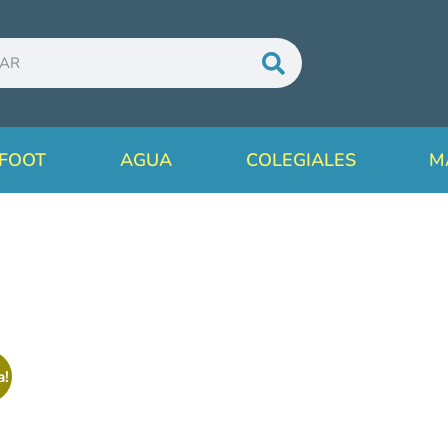
FOOT
AGUA
COLEGIALES
M
a!