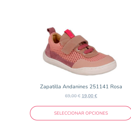
Talla
24
26
Color
Rosa
Marca
Andanines
Zapatilla Andanines 251141 Rosa
69,00
€
19,00
€
Temporada
SELECCIONAR OPCIONES
Primavera/Verano