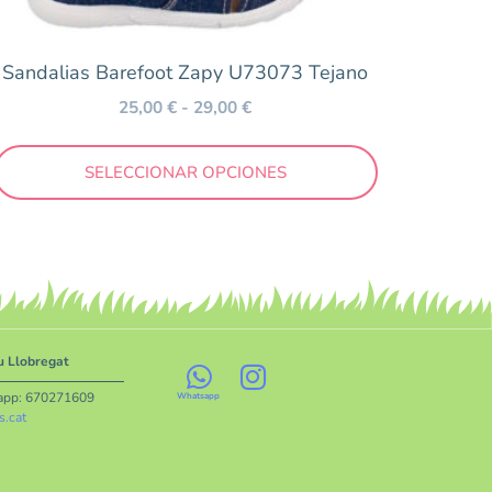
Sandalias Barefoot Zapy U73073 Tejano
25,00
€
-
29,00
€
SELECCIONAR OPCIONES
iu Llobregat
app:
670271609
s.cat