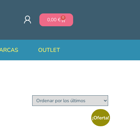
0
0,00
€
ARCAS
OUTLET
¡Oferta!