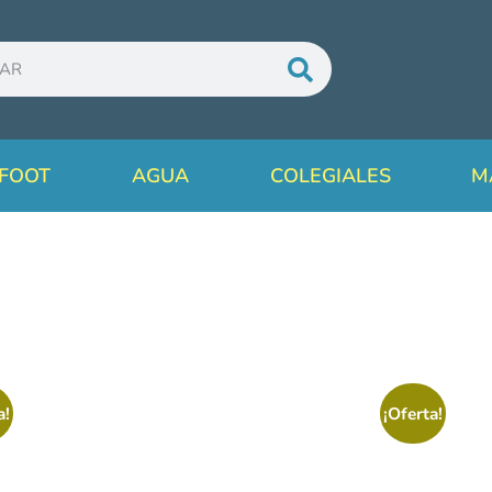
FOOT
AGUA
COLEGIALES
M
a!
¡Oferta!