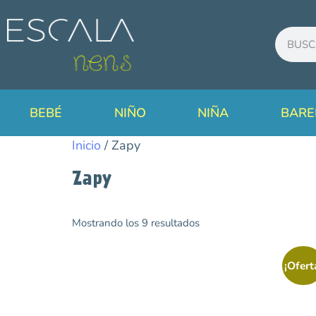
BEBÉ
NIÑO
NIÑA
BARE
Inicio
/ Zapy
Zapy
Mostrando los 9 resultados
Categorías
Avance Temporada
¡Ofert
Primavera/Verano
Bebé