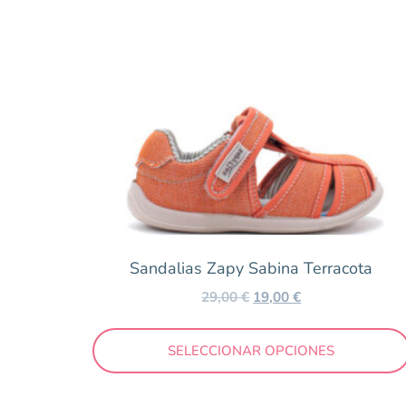
Barefoot
Niña
Niño
Outlet
Talla
19
20
21
22
23
24
25
Sandalias Zapy Sabina Terracota
Color
29,00
€
19,00
€
Amarillo
SELECCIONAR OPCIONES
Azul
Beig