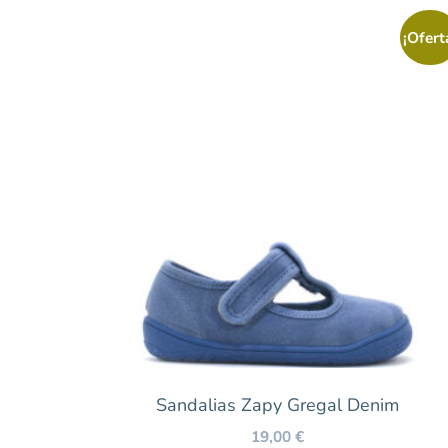
Fucsia
¡Ofert
Multicolor
Naranja
Rosa
Verde
Marca
Zapy
Temporada
Otoño/Invierno
Sandalias Zapy Gregal Denim
Primavera/Verano
19,00
€