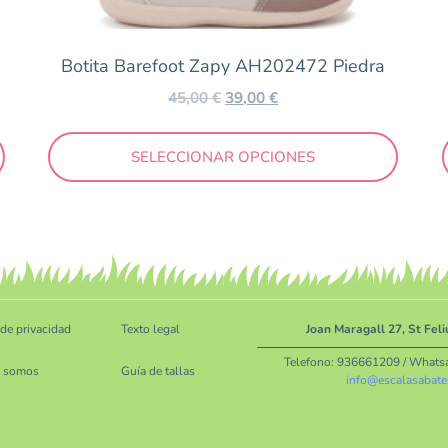
Botita Barefoot Zapy AH202472 Piedra
45,00
€
39,00
€
SELECCIONAR OPCIONES
 de privacidad
Texto legal
Joan Maragall 27, St Fel
Telefono:
936661209
/ Whats
s somos
Guía de tallas
info@escalasabate