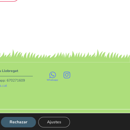
iu Llobregat
app:
670271609
s.cat
Rechazar
Ajustes