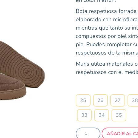
Bota respetuosa forrada 
elaborado con microfibra
mientras que tanto su in
compuestos por piel sinté
pie. Puedes completar su
respetuosos de la misma
Muris utiliza materiales 
respetuosos con el medi
25
26
27
28
33
34
35
AÑADIR AL C