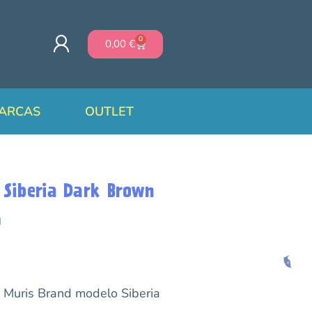
0
0,00
€
ARCAS
OUTLET
 Siberia Dark Brown
M
a Muris Brand modelo Siberia