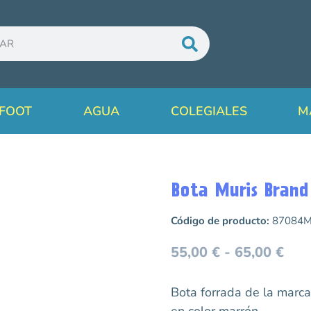
FOOT
AGUA
COLEGIALES
M
Bota Muris Brand
Código de producto:
87084
55,00
€
-
65,00
€
Bota forrada de la marc
en color marrón.