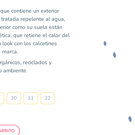
que contiene un exterior
 tratada repelente al agua,
terior como su suela están
tica, que retiene el calor del
 look con los calcetines
 marca.
orgánicos, reciclados y
o ambiente.
Talla
30
31
32
ARRITO