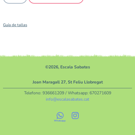
Guía de tallas
©2026, Escala Sabates
Joan Maragall 27, St Feliu Llobregat
Telefono:
936661209
/ Whatsapp:
670271609
info@escalasabates.cat