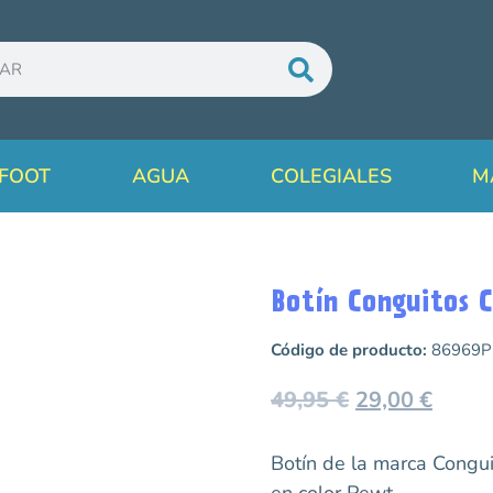
FOOT
AGUA
COLEGIALES
M
Botín Conguitos
Código de producto:
86969P
49,95
€
29,00
€
Botín de la marca Con
en color Pewt.