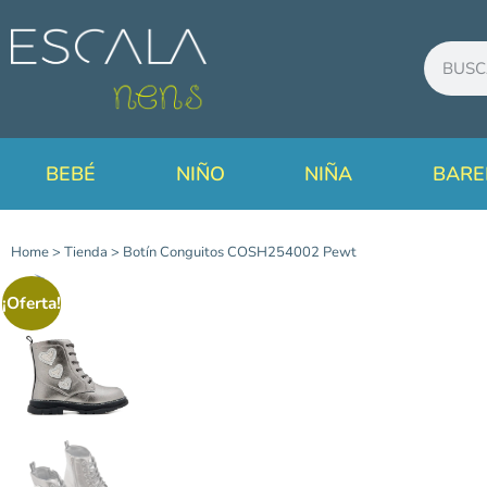
BEBÉ
NIÑO
NIÑA
BARE
Home
>
Tienda
>
Botín Conguitos COSH254002 Pewt
¡Oferta!