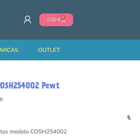
0
0,00
€
ARCAS
OUTLET
 COSH254002 Pewt
B
guitos modelo COSH254002