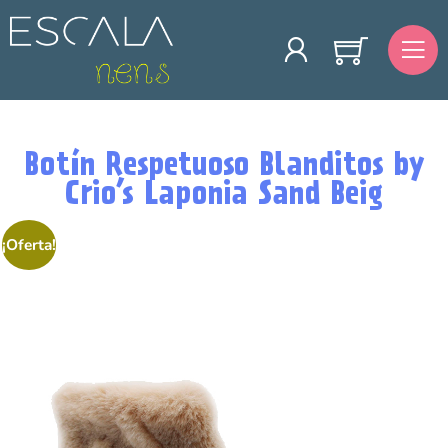
Botín Respetuoso Blanditos by
Crio’s Laponia Sand Beig
¡Oferta!