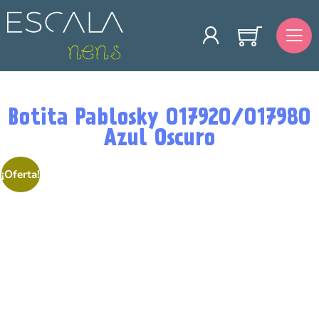
Botita Pablosky 017920/017980
Azul Oscuro
¡Oferta!