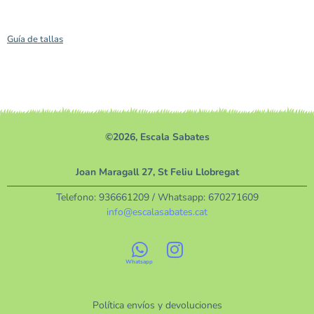
Guía de tallas
©2026, Escala Sabates
Joan Maragall 27, St Feliu Llobregat
Telefono:
936661209
/ Whatsapp:
670271609
info@escalasabates.cat
Política envíos y devoluciones