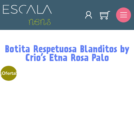
Botita Respetuosa Blanditos by
Crio’s Etna Rosa Palo
¡Oferta!