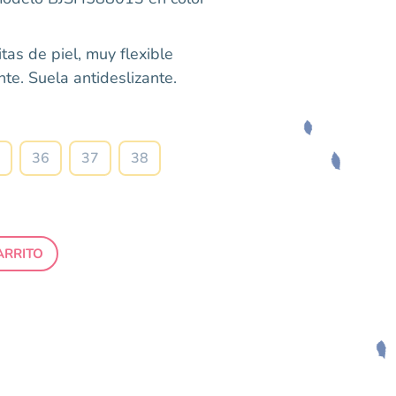
tas de piel, muy flexible
e. Suela antideslizante.
Talla
36
37
38
ARRITO