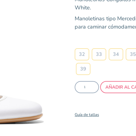
White.
Manoletinas tipo Mercedi
para caminar cómodament
32
33
34
35
39
AÑADIR AL C
Guía de tallas