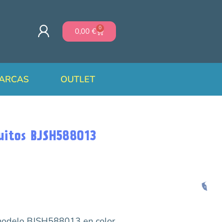
0
0,00
€
ARCAS
OUTLET
uitos BJSH588013
modelo BJSH588013 en color