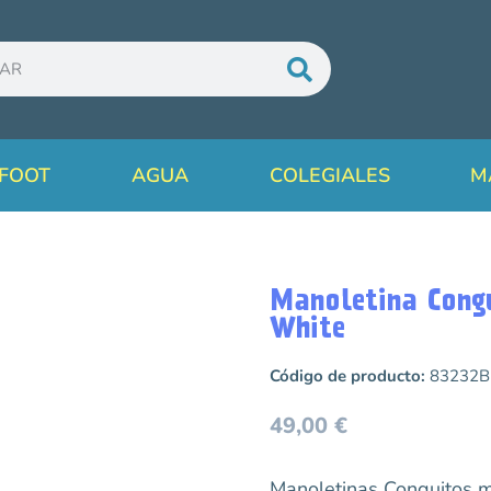
FOOT
AGUA
COLEGIALES
M
Manoletina Cong
White
Código de producto:
83232B
49,00
€
Manoletinas Conguitos 