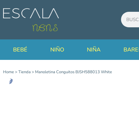
BEBÉ
NIÑO
NIÑA
BARE
Home
>
Tienda
>
Manoletina Conguitos BJSH588013 White