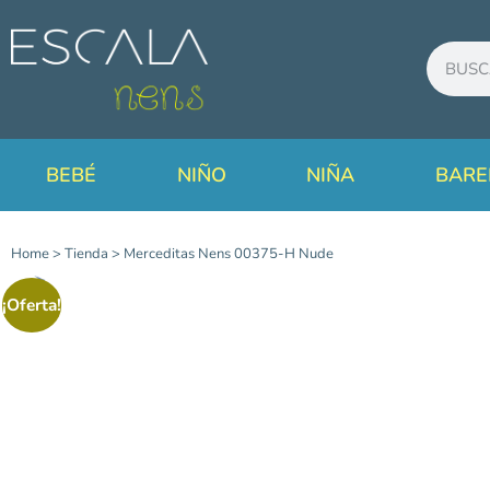
BEBÉ
NIÑO
NIÑA
BARE
Home
>
Tienda
>
Merceditas Nens 00375-H Nude
¡Oferta!