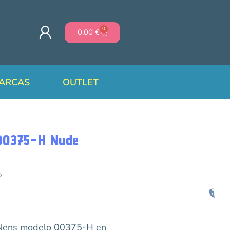
0
0,00
€
ARCAS
OUTLET
 00375-H Nude
o
 Nens modelo 00375-H en