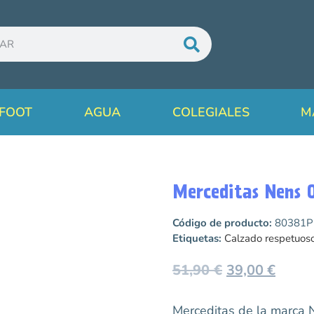
FOOT
AGUA
COLEGIALES
M
Merceditas Nens
Código de producto:
80381P
Etiquetas:
Calzado respetuos
51,90
€
39,00
€
Merceditas de la marca