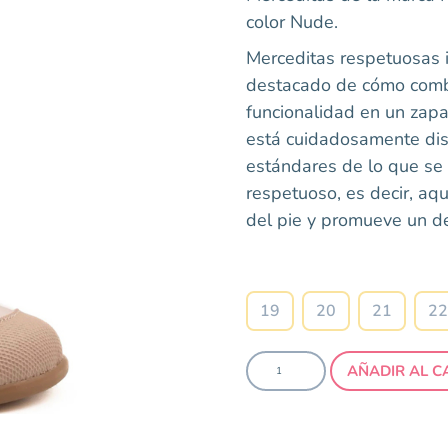
color Nude.
Merceditas respetuosas i
destacado de cómo combi
funcionalidad en un zapa
está cuidadosamente dis
estándares de lo que se
respetuoso, es decir, aq
del pie y promueve un de
Talla
19
20
21
22
AÑADIR AL C