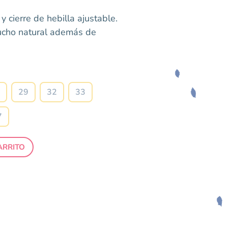
y cierre de hebilla ajustable.
ucho natural además de
Talla
29
32
33
7
ARRITO