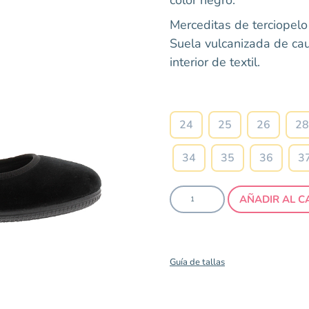
Merceditas de terciopelo 
Suela vulcanizada de ca
interior de textil.
24
25
26
28
34
35
36
3
AÑADIR AL C
Guía de tallas