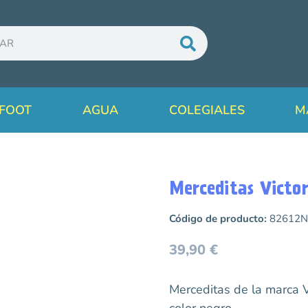
FOOT
AGUA
COLEGIALES
M
Merceditas Victo
Código de producto:
82612N
39,90
€
Merceditas de la marca 
color negro.