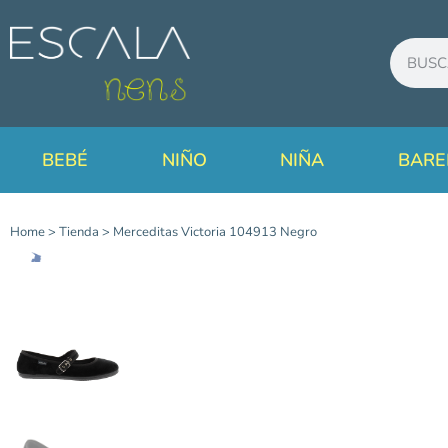
BEBÉ
NIÑO
NIÑA
BARE
Home
>
Tienda
>
Merceditas Victoria 104913 Negro