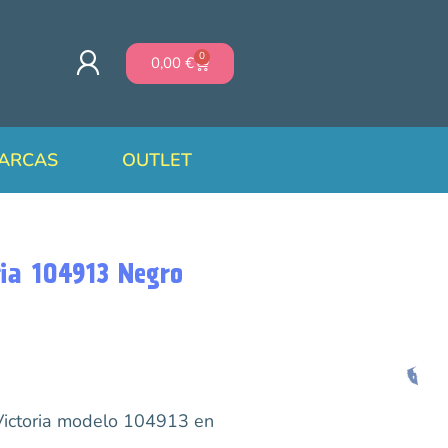
0
0,00
€
ARCAS
OUTLET
ria 104913 Negro
Victoria modelo 104913 en