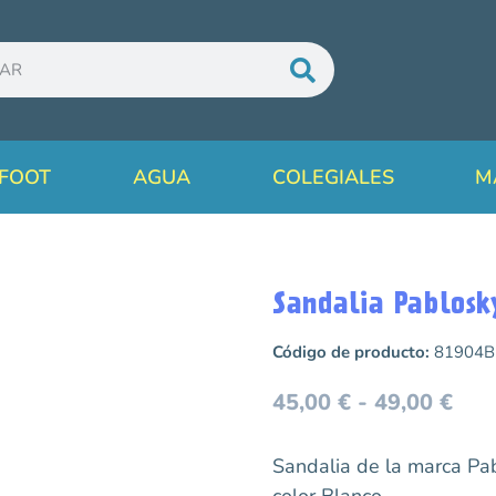
FOOT
AGUA
COLEGIALES
M
Sandalia Pablosk
Código de producto:
81904B
45,00
€
-
49,00
€
Sandalia de la marca P
color Blanco.