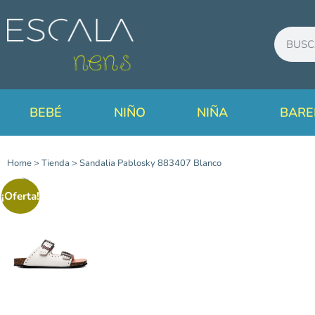
BEBÉ
NIÑO
NIÑA
BARE
Home
>
Tienda
>
Sandalia Pablosky 883407 Blanco
¡Oferta!