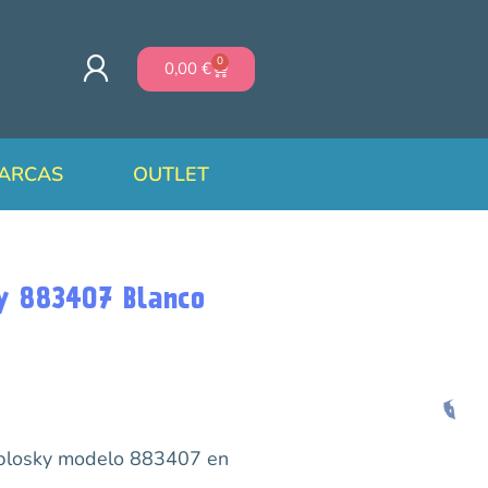
0
0,00
€
ARCAS
OUTLET
y 883407 Blanco
ablosky modelo 883407 en