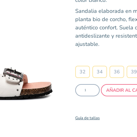
Sandalia elaborada en mat
planta bio de corcho, fle
auténtico confort. Suela 
antideslizante y resisten
ajustable.
Talla
32
34
36
39
AÑADIR AL C
Guía de tallas