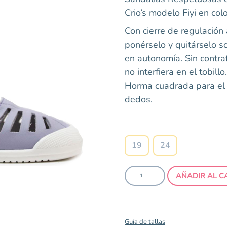
Crio’s modelo Fiyi en colo
Con cierre de regulació
ponérselo y quitárselo s
en autonomía. Sin contra
no interfiera en el tobillo.
Horma cuadrada para el 
dedos.
Talla
19
24
AÑADIR AL C
Guía de tallas