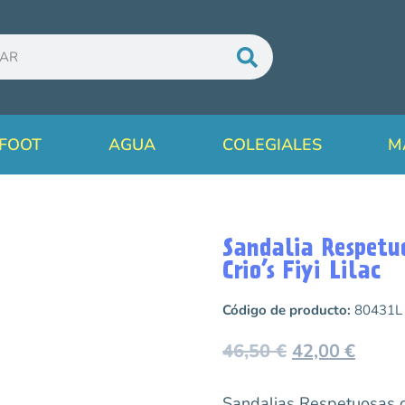
FOOT
AGUA
COLEGIALES
M
Sandalia Respetu
Crio’s Fiyi Lilac
Código de producto:
80431L
46,50
€
42,00
€
Sandalias Respetuosas d