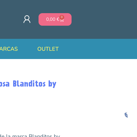
0
0,00
€
ARCAS
OUTLET
osa Blanditos by
e la marca Blanditos by