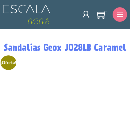
Sandalias Geox J028LB Caramel
¡Oferta!