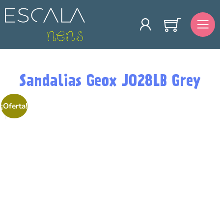
Sandalias Geox J028LB Grey
¡Oferta!