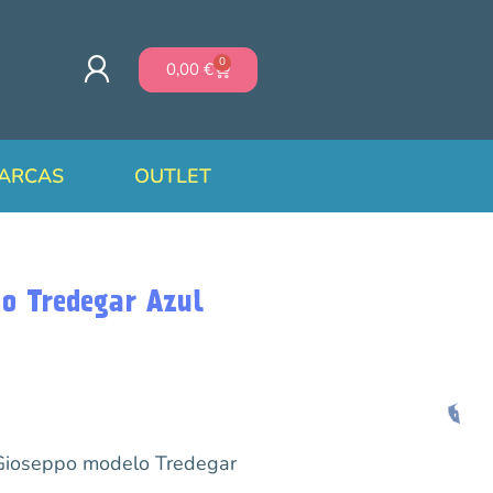
0
0,00
€
ARCAS
OUTLET
po Tredegar Azul
 Gioseppo modelo Tredegar