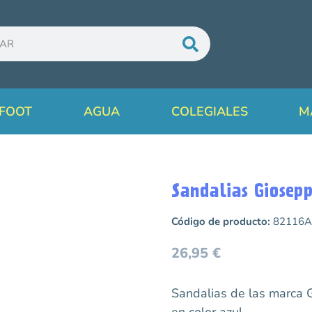
FOOT
AGUA
COLEGIALES
M
Sandalias Giosep
Código de producto:
82116A
26,95
€
Sandalias de las marca
en color azul.