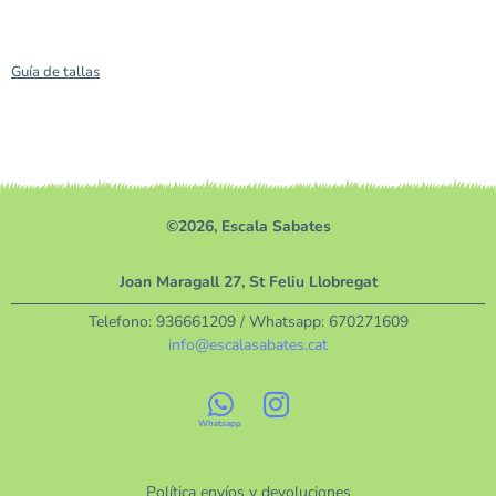
Guía de tallas
©2026, Escala Sabates
Joan Maragall 27, St Feliu Llobregat
Telefono:
936661209
/ Whatsapp:
670271609
info@escalasabates.cat
Política envíos y devoluciones