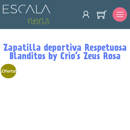
Zapatilla deportiva Respetuosa
Blanditos by Crio’s Zeus Rosa
¡Oferta!