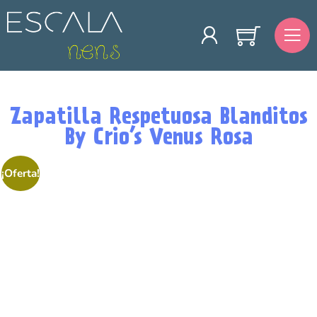
Zapatilla Respetuosa Blanditos
By Crio’s Venus Rosa
¡Oferta!