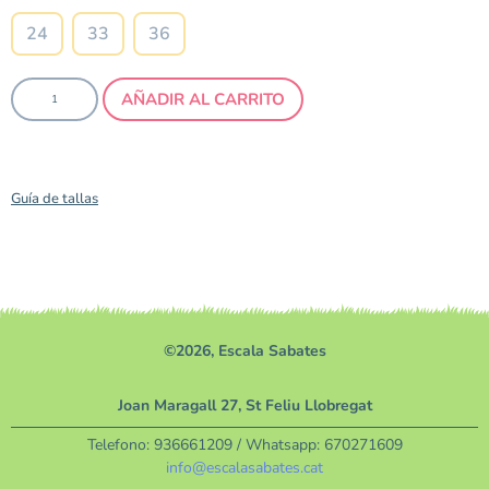
24
33
36
AÑADIR AL CARRITO
Guía de tallas
©2026, Escala Sabates
Joan Maragall 27, St Feliu Llobregat
Telefono:
936661209
/ Whatsapp:
670271609
info@escalasabates.cat