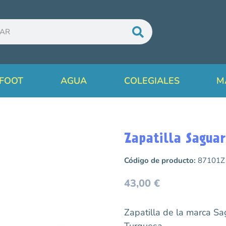
FOOT
AGUA
COLEGIALES
M
Zapatilla Saguar
Código de producto:
87101Z
43,00
€
Zapatilla de la marca Sa
Turquesa.