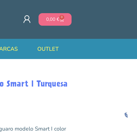
0
0,00
€
ARCAS
OUTLET
o Smart I Turquesa
guaro modelo Smart I color