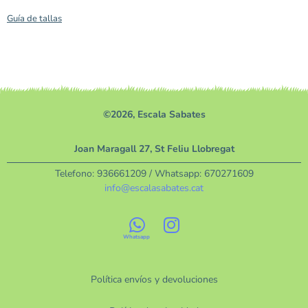
Guía de tallas
©2026, Escala Sabates
Joan Maragall 27, St Feliu Llobregat
Telefono:
936661209
/ Whatsapp:
670271609
info@escalasabates.cat
Política envíos y devoluciones