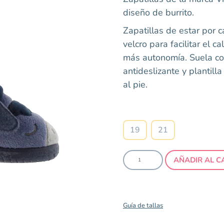
diseño de burrito.
Zapatillas de estar por c
velcro para facilitar el c
más autonomía. Suela co
antideslizante y plantill
al pie.
Talla
19
21
AÑADIR AL C
Guía de tallas