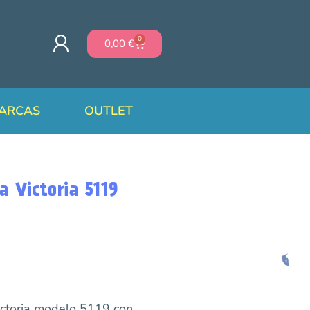
0
0,00
€
ARCAS
OUTLET
a Victoria 5119
ictoria modelo 5119 con