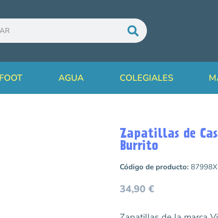
FOOT
AGUA
COLEGIALES
M
Zapatillas de Cas
Burrito
Código de producto:
87998X
34,90
€
Zapatillas de la marca V