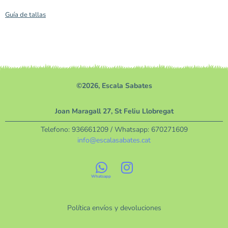
Guía de tallas
©2026, Escala Sabates
Joan Maragall 27, St Feliu Llobregat
Telefono:
936661209
/ Whatsapp:
670271609
info@escalasabates.cat
Política envíos y devoluciones