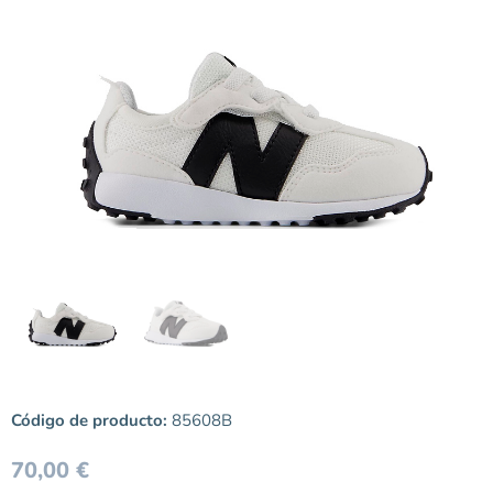
Código de producto:
85608B
70,00
€