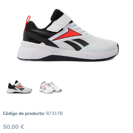
Código de producto:
87317B
50,00
€