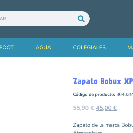
FOOT
AGUA
COLEGIALES
M
Zapato Bobux XP
Código de producto:
80403
55,90
€
45,00
€
Zapato de la marca Bob
Atmosphere.