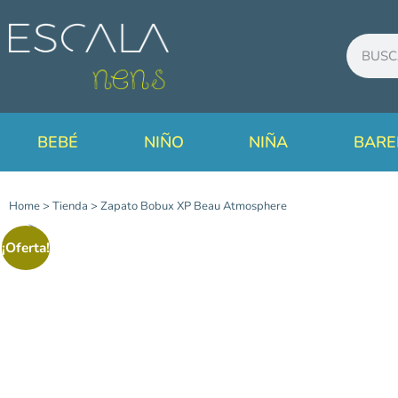
BEBÉ
NIÑO
NIÑA
BARE
Home
>
Tienda
>
Zapato Bobux XP Beau Atmosphere
¡Oferta!