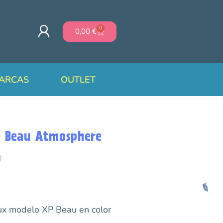
0
0,00
€
ARCAS
OUTLET
 Beau Atmosphere
M
ux modelo XP Beau en color