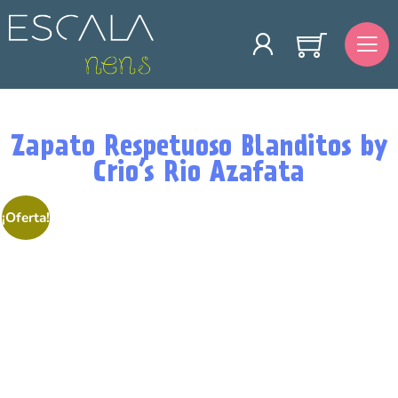
Zapato Respetuoso Blanditos by
Crio’s Rio Azafata
¡Oferta!