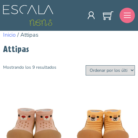
Inicio
/ Attipas
Attipas
Mostrando los 9 resultados
Categorías
Primavera/Verano
Bebé
Talla
19
20
21
22
25