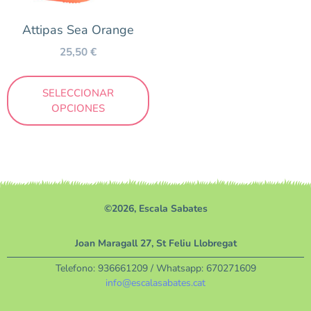
Attipas Sea Orange
25,50
€
SELECCIONAR
OPCIONES
©2026, Escala Sabates
Joan Maragall 27, St Feliu Llobregat
Telefono:
936661209
/ Whatsapp:
670271609
info@escalasabates.cat