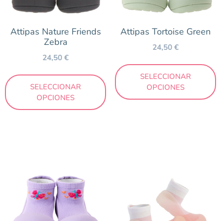
Marca
Attipas Nature Friends
Attipas Tortoise Green
Attipas
Zebra
24,50
€
24,50
€
Temporada
SELECCIONAR
SELECCIONAR
OPCIONES
Primavera/Verano
OPCIONES
Precio
24 €
26 €