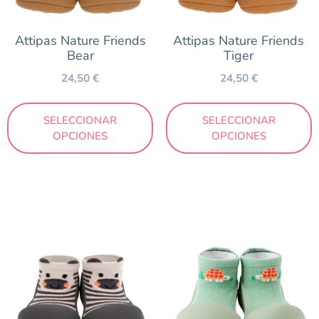
Attipas Nature Friends
Attipas Nature Friends
Color
Bear
Tiger
24,50
€
24,50
€
Amarillo
Beig
SELECCIONAR
SELECCIONAR
Blanco
OPCIONES
OPCIONES
Estampado
Lila
Mostaza
Naranja
Negro
Rosa
Verde