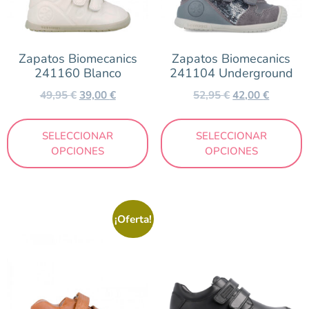
Plata
Rosa
Zapatos Biomecanics
Zapatos Biomecanics
241160 Blanco
241104 Underground
Marca
49,95
€
39,00
€
52,95
€
42,00
€
Biomecanics
SELECCIONAR
SELECCIONAR
OPCIONES
OPCIONES
Temporada
Otoño/Invierno
¡Oferta!
Primavera/Verano
Precio
29 €
63 €