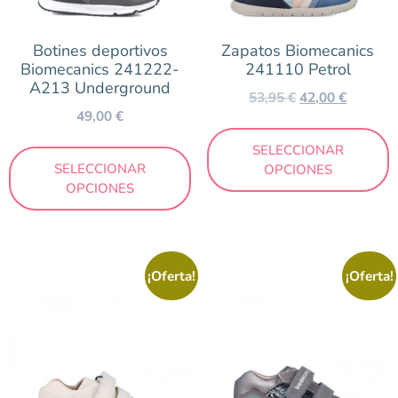
Talla
18
19
20
21
22
23
24
25
Botines deportivos
Zapatos Biomecanics
Biomecanics 241222-
241110 Petrol
A213 Underground
26
27
28
29
30
31
32
35
53,95
€
42,00
€
49,00
€
36
37
39
40
41
SELECCIONAR
SELECCIONAR
OPCIONES
OPCIONES
Color
Azul
Blanco
¡Oferta!
¡Oferta!
Cuero
Gris
Mostaza
Negro