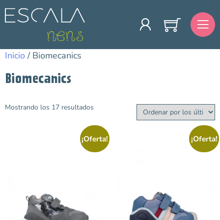
Inicio
/ Biomecanics
Biomecanics
Mostrando los 17 resultados
Categorías
Bebé
¡Oferta!
¡Oferta!
Colegiales
Niña
Outlet