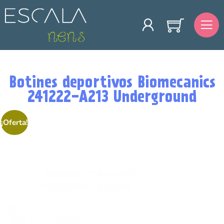
Botines deportivos Biomecanics
241222-A213 Underground
¡Oferta!