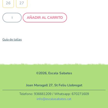
26
27
AÑADIR AL CARRITO
Guía de tallas
©2026, Escala Sabates
Joan Maragall 27, St Feliu Llobregat
Telefono:
936661209
/ Whatsapp:
670271609
info@escalasabates.cat