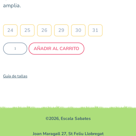
amplia.
Talla
24
25
26
29
30
31
AÑADIR AL CARRITO
Guía de tallas
©2026, Escala Sabates
Joan Maragall 27, St Feliu Llobregat