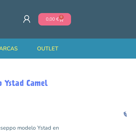
0
0,00
€
ARCAS
OUTLET
o Ystad Camel
ioseppo modelo Ystad en