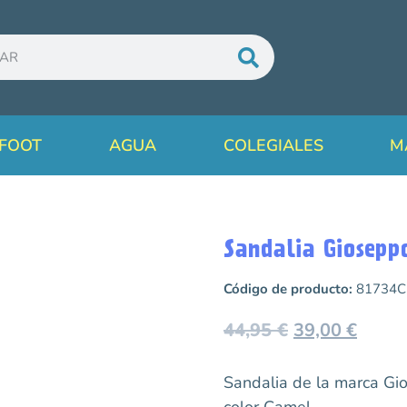
FOOT
AGUA
COLEGIALES
M
Sandalia Giosepp
Código de producto:
81734C
44,95
€
39,00
€
Sandalia de la marca G
color Camel.