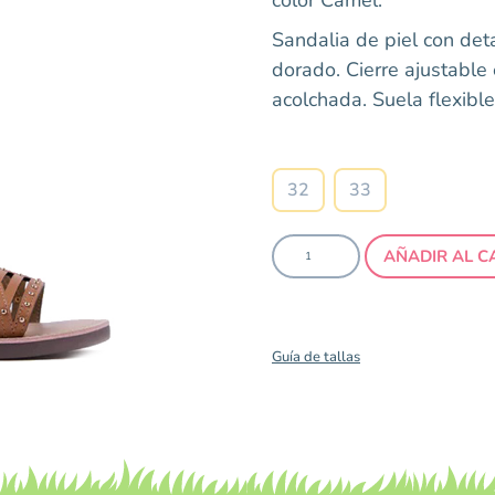
Sandalia de piel con det
dorado. Cierre ajustable e
acolchada. Suela flexibl
Talla
32
33
AÑADIR AL C
Guía de tallas