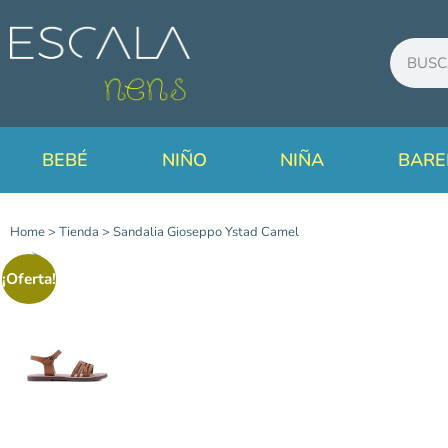
BEBÉ
NIÑO
NIÑA
BARE
Home
>
Tienda
>
Sandalia Gioseppo Ystad Camel
¡Oferta!