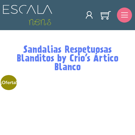
Sandalias Respetuosas
Blanditos by Crio’s Ártico
Blanco
¡Oferta!