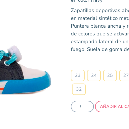
Zapatillas deportivas a
en material sintético meta
Puntera blanca ancha y 
de colores que se activa
estampado lateral de un
fuego. Suela de goma de
23
24
25
27
32
AÑADIR AL C