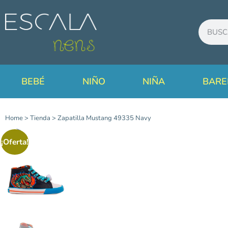
BEBÉ
NIÑO
NIÑA
BARE
Home
>
Tienda
>
Zapatilla Mustang 49335 Navy
¡Oferta!