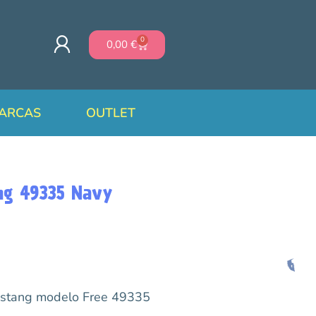
0
0,00
€
ARCAS
OUTLET
ng 49335 Navy
Mustang modelo Free 49335