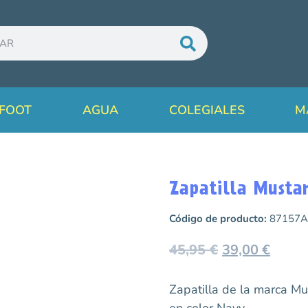
FOOT
AGUA
COLEGIALES
M
Zapatilla Musta
Código de producto:
87157A
45,95
€
39,00
€
Zapatilla de la marca 
en color Navy