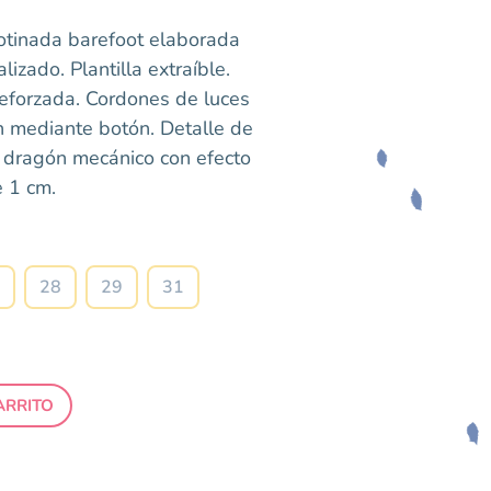
botinada barefoot elaborada
lizado. Plantilla extraíble.
reforzada. Cordones de luces
n mediante botón. Detalle de
 dragón mecánico con efecto
 1 cm.
Talla
28
29
31
ARRITO