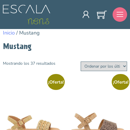
Inicio
/ Mustang
Mustang
Mostrando los 37 resultados
Categorías
Avance Temporada
¡Oferta!
¡Oferta!
Primavera/Verano
Bebé
Barefoot
Colegiales
Más vendidos