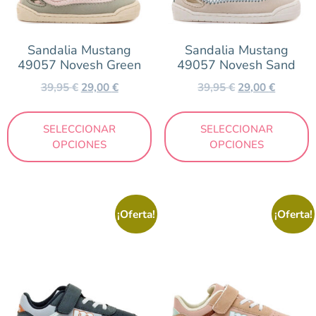
Rosa
Taupe
Sandalia Mustang
Sandalia Mustang
49057 Novesh Green
49057 Novesh Sand
Verde
39,95
€
29,00
€
39,95
€
29,00
€
Marca
SELECCIONAR
SELECCIONAR
OPCIONES
OPCIONES
Mustang
Temporada
¡Oferta!
¡Oferta!
Otoño/Invierno
Primavera/Verano
Precio