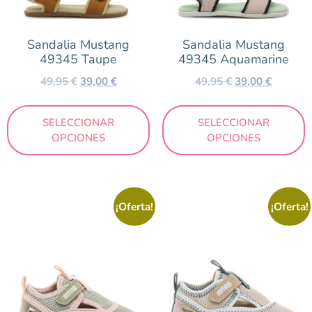
Azul
Beig
Sandalia Mustang
Sandalia Mustang
49345 Taupe
49345 Aquamarine
Blanco
49,95
€
39,00
€
49,95
€
39,00
€
Cuero
Estampado
SELECCIONAR
SELECCIONAR
Gris
OPCIONES
OPCIONES
Kaki
Marrón
Mostaza
¡Oferta!
¡Oferta!
Multicolor
Naranja
Negro
Nude
Plata