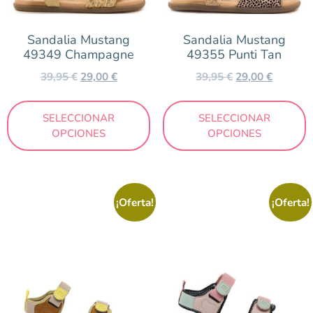
Niña
Sandalia Mustang
Sandalia Mustang
Niño
49349 Champagne
49355 Punti Tan
Outlet
39,95
€
29,00
€
39,95
€
29,00
€
Talla
SELECCIONAR
SELECCIONAR
OPCIONES
OPCIONES
20
21
22
23
24
25
26
27
28
29
30
31
32
33
34
35
¡Oferta!
¡Oferta!
36
37
38
Color
Arena