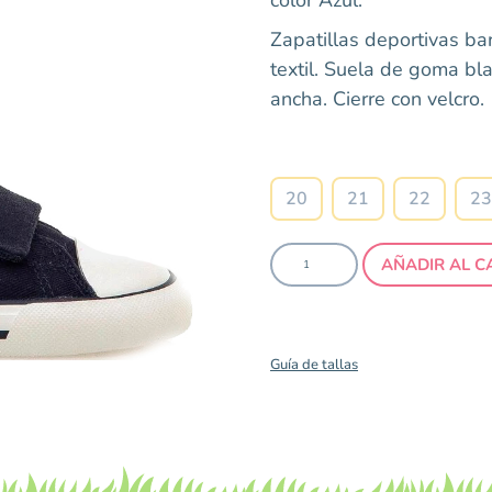
Zapatillas deportivas ba
textil. Suela de goma b
ancha. Cierre con velcro.
Talla
20
21
22
23
AÑADIR AL C
Guía de tallas