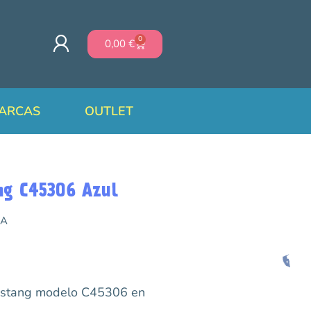
0
0,00
€
ARCAS
OUTLET
ng C45306 Azul
AA
Mustang modelo C45306 en