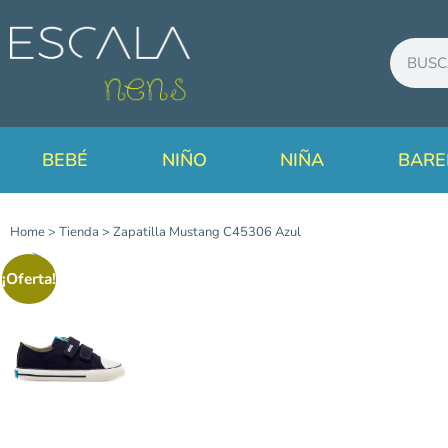
BEBÉ
NIÑO
NIÑA
BARE
Home
>
Tienda
>
Zapatilla Mustang C45306 Azul
¡Oferta!