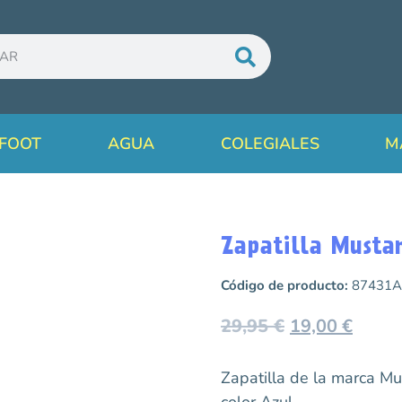
FOOT
AGUA
COLEGIALES
M
Zapatilla Musta
Código de producto:
87431
29,95
€
19,00
€
Zapatilla de la marca 
color Azul.