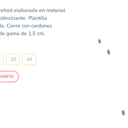
refoot elaborada en material
tideslizante. Plantilla
da. Cierre con cordones
a de goma de 1,5 cm.
33
34
ARRITO