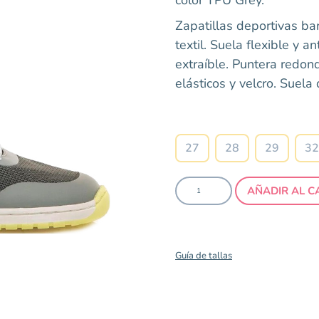
Zapatillas deportivas ba
textil. Suela flexible y an
extraíble. Puntera redon
elásticos y velcro. Suel
Talla
27
28
29
32
AÑADIR AL C
Guía de tallas