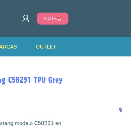
0
0,00
€
ARCAS
OUTLET
ng C58291 TPU Grey
Mustang modelo C58291 en