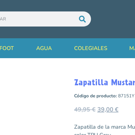
FOOT
AGUA
COLEGIALES
M
Zapatilla Musta
Código de producto:
87151Y
49,95
€
39,00
€
Zapatilla de la marca 
color TPU Grey.