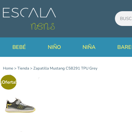
BEBÉ
NIÑO
NIÑA
BARE
Home
>
Tienda
>
Zapatilla Mustang C58291 TPU Grey
¡Oferta!